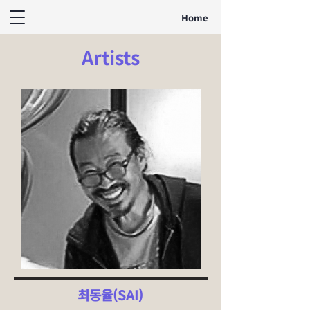
Home
Artists
최동율(SAI)